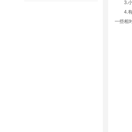
3.小
4.有
一些相