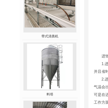
带式清粪机
进雏前
1.进
并且省
2.进
气温会
料塔
可是在
工作方