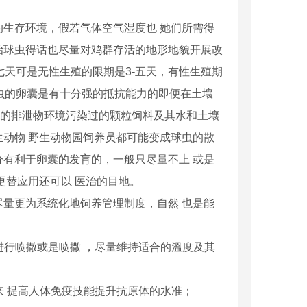
生存环境，假若气体空气湿度也 她们所需得
治球虫得话也尽量对鸡群存活的地形地貌开展改
七天可是无性生殖的限期是3-五天，有性生殖期
虫的卵囊是有十分强的抵抗能力的即便在土壤
虫的排泄物环境污染过的颗粒饲料及其水和土壤
动物 野生动物园饲养员都可能变成球虫的散
有利于卵囊的发肓的，一般只尽量不上 或是
更替应用还可以 医治的目地。
量更为系统化地饲养管理制度，自然 也是能
行喷撒或是喷撒 ，尽量维持适合的溫度及其
来 提高人体免疫技能提升抗原体的水准；