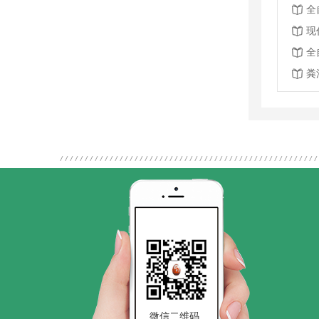
全
现
全
粪
微信二维码