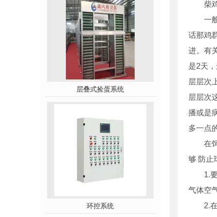
柴鸡苗
一般赶
话那鸡
进。有
是2天
层层次
层叠式捡蛋系统
层层次
播或是
多一点
在饲养
够 防
1.要
气体空
2.在
环控系统