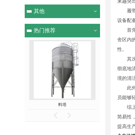
来越突
其他
履
设备配
热门推荐
首
舍区内
性。
其
彻底地
境的清
此
员能够
机
料塔
层叠式捡
综
简易性
提高生