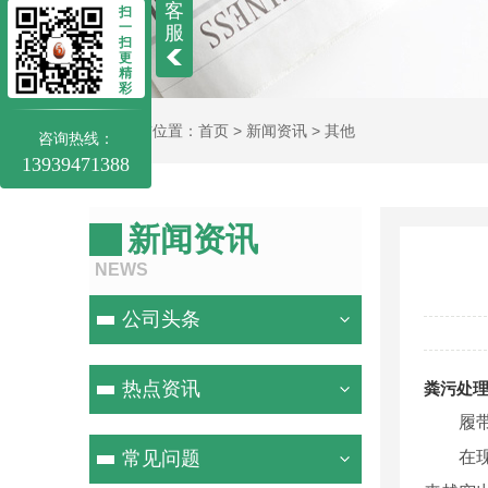
客
扫
一
服
扫
更
精
彩
当前位置：
首页
>
新闻资讯
>
其他
咨询热线：
13939471388
新闻资讯
NEWS
公司头条
热点资讯
粪污处
履
常见问题
在