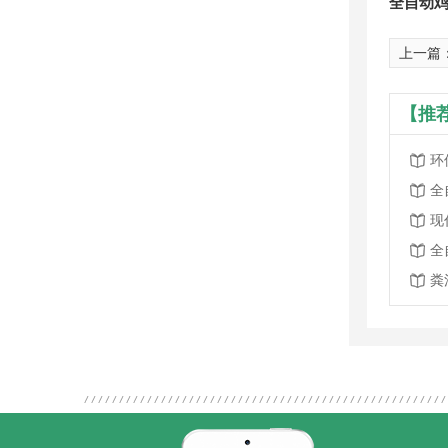
全自动
上一篇
【推
全
现
全
粪