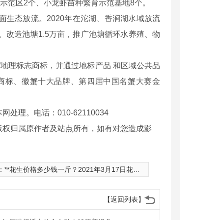
示范区2个、小龙虾苗种繁育示范基地8个。
面生态放流。2020年在沱湖、香涧湖水域放流
。改造池塘1.5万亩，推广池塘循环水养殖、物
蟹”地理标志商标，并通过地标产品 和区域公共品
商标、徽蟹十大品牌、第四届中国名蟹大赛金
。电话：010-62110034
版权归属原作者及站点所有，如有对您造成影
：
**花生价格多少钱一斤？2021年3月17日花生价格*新行情
【返回列表】