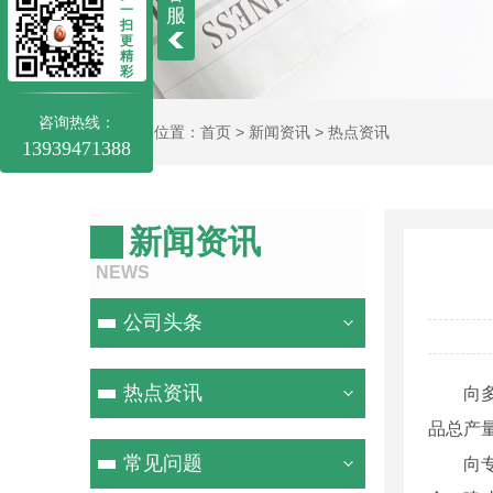
一
服
扫
更
精
彩
咨询热线：
当前位置：
首页
>
新闻资讯
>
热点资讯
13939471388
新闻资讯
NEWS
公司头条
热点资讯
向
品总产量
常见问题
向