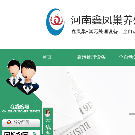
首页
粪污处理设备
全自动
在
QQ咨询
线
客
扫