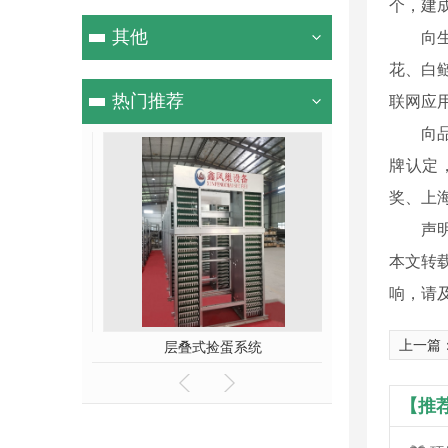
个，建
其他
向
花、白
热门推荐
联网应
向
牌认定
奖、上
声
本文转
响，请
上一篇
层叠式捡蛋系统
环控
【推