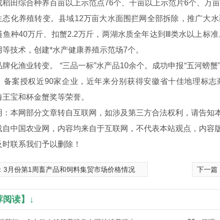
成稻田综合种养百亩以上示范点76个、千亩以上示范片6个、万亩
生态化养殖转变。县域12万亩大水面围拦网全部拆除，推广大水
鲢鱼种40万斤、扣蟹2.2万斤，两湖水质全年达到Ⅲ类水以上标准
用等技术，创建*水产健康养殖示范场7个。
品牌化渔业转变。 “三品一标”水产品10余个。成功申报“五河螃
，备案授权近90家企业，近年来分别获得安徽省十佳地理标志
海王宝和杯金蟹奖等荣誉。
明：本网部分文章转自互联网，如涉及第三方合法权利，请告知本网处理
载自中国农业网，内容均来自于互联网，不代表本站观点，内容
及时联系我们予以删除！
：
3月份第1周畜产品和饲料集贸市场价格情况
下一篇
系统
荐阅读】↓