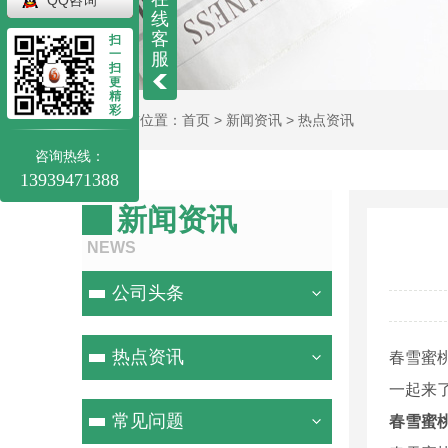
线
客
扫
一
服
扫
更
精
彩
当前位置：
首页
>
新闻资讯
>
热点资讯
咨询热线：
13939471388
新闻资讯
NEWS
公司头条
热点资讯
春雪蜜
一起来
常见问题
春雪蜜