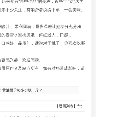
历来都有“果中佳品”的美称，近些年当地大力
引来不少关注，有消费者纷纷下单，一尝美味。
润多汁、果润圆满，昼夜温差让她糖分充分积
的春雪水蜜桃脆嫩，鲜红迷人，口感 。
，口感好，品质佳，话说对于桃子，你喜欢吃哪
内容感兴趣，欢迎阅读。
归属原作者及站点所有，如有对您造成影响，请
：
黄油桃价格多少钱一斤？
【返回列表】