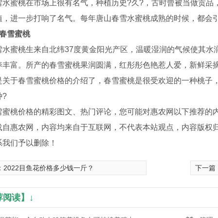
雪水蜜桃在市场上很有名气，种植历史?久?，古时曾被当做贡品，
植，进一步打响了名气。每年唐山春雪水蜜桃成熟的时候，都会
阳春雪蜜桃
雪水蜜桃生来自北纬37度黄金阳光产区，温暖湿润的气候使其水
养丰富。所产的春雪蜜桃果润圆满，红彤彤色艳惹人爱，新鲜采摘
是关于春雪蜜桃价格的介绍了，春雪蜜桃是很受欢迎的一种桃子
?
雪蜜桃价格的精彩图文、热门评论，您可能对惠农网以下推荐的
载自惠农网，内容均来自于互联网，不代表本站观点，内容版权
系我们予以删除！
：
2022目鱼花价格多少钱一斤？
下一篇
荐阅读】↓