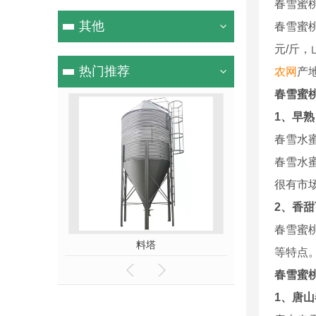
春雪蜜
其他
春雪蜜
元/斤，
热门推荐
农网
产
春雪蜜
1、早熟
春雪水
春雪水
很有市
2、香
春雪蜜
机
料塔
层叠式捡
等特点
春雪蜜
1、唐