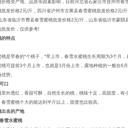
桃价格受产地、品质等因素影响，目前河北省石家庄市晋州市春
桃批发价格2元/斤，四川省泸州市古蔺县春雪蜜桃批发价格2元/
山东省临沂市费县春雪蜜桃批发价格2元/斤，山东省临沂市蒙阴县
地批发价，仅供参考!
桃的特点
蜜桃是早春的*个桃子，*早上市，春雪水蜜桃生长周期为3个月，
蜜桃可提前3个月上市，也就是3月份上市，露地种植的一般在6
场优势。
甜可口
桃里外透红，香甜可酥，自然生长的桃，桃味十足，高甜度，有
蛋系统
环控系统
。春雪蜜桃个大的能达到半斤以上，甜度也比较高。
桃出名的产地
山春雪水蜜桃