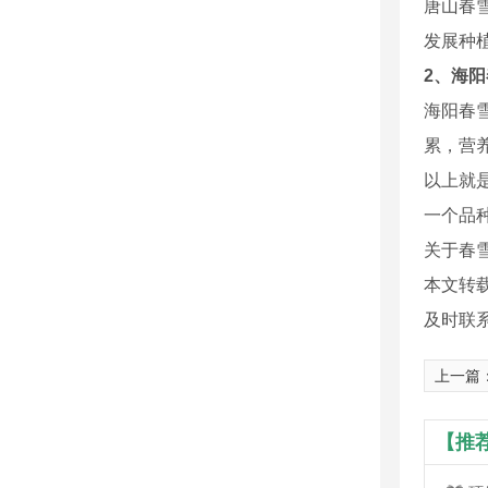
唐山春
发展种
2、海
海阳春
累，营
以上就
一个品种
关于春
本文转
及时联
上一篇
【推