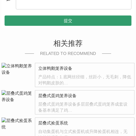
提交
相关推荐
RELATED TO RECOMMEND
立体鸭鹅笼养设备
产品特点：1.底网丝径细，丝距小，无毛刺，降低
对鸭鹅皮肤的…
层叠式蛋鸡笼养设备
层叠式蛋鸡笼养设备多层层叠式蛋鸡笼养成套设
备基本满足了鸡…
层叠式捡蛋系统
自动集蛋机与立式捡蛋机或升降捡蛋机相连，无